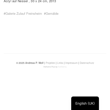
Acryl auf Nessel , 30 x 24 cm, 2013
#Galerie Zulauf Freinsheim
#Gemälde
© 2025 Andreas P. Wolf |
Projekte
|
Links
|
Impressum
|
Datenschutz
Reframe Plus by
Northeme
.
English (UK)