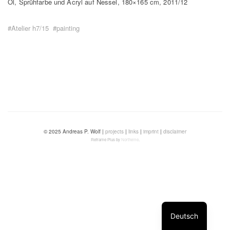
Öl, Sprühfarbe und Acryl auf Nessel, 180×165 cm, 2011/12
#Atelier h7/15
#painting
© 2025 Andreas P. Wolf |
projects
|
links
|
imprint
|
disclaimer
Reframe Plus by
Northeme
.
Deutsch